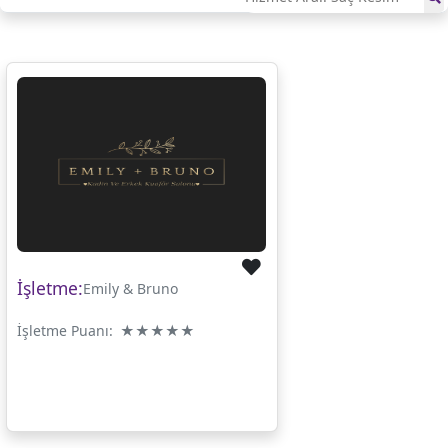
İşletme:
Emily & Bruno
İşletme Puanı:
★
★
★
★
★