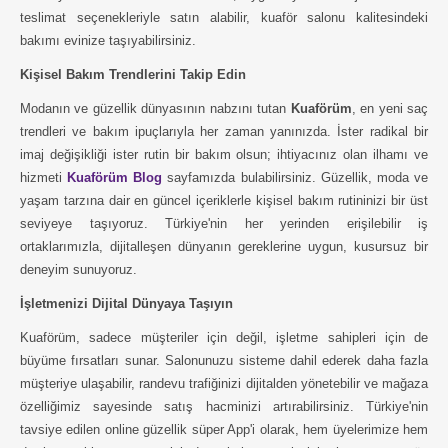
teslimat seçenekleriyle satın alabilir, kuaför salonu kalitesindeki
bakımı evinize taşıyabilirsiniz.
Kişisel Bakım Trendlerini Takip Edin
Modanın ve güzellik dünyasının nabzını tutan
Kuaförüm
, en yeni saç
trendleri ve bakım ipuçlarıyla her zaman yanınızda. İster radikal bir
imaj değişikliği ister rutin bir bakım olsun; ihtiyacınız olan ilhamı ve
hizmeti
Kuaförüm Blog
sayfamızda bulabilirsiniz. Güzellik, moda ve
yaşam tarzına dair en güncel içeriklerle kişisel bakım rutininizi bir üst
seviyeye taşıyoruz. Türkiye'nin her yerinden erişilebilir iş
ortaklarımızla, dijitalleşen dünyanın gereklerine uygun, kusursuz bir
deneyim sunuyoruz.
İşletmenizi Dijital Dünyaya Taşıyın
Kuaförüm, sadece müşteriler için değil, işletme sahipleri için de
büyüme fırsatları sunar. Salonunuzu sisteme dahil ederek daha fazla
müşteriye ulaşabilir, randevu trafiğinizi dijitalden yönetebilir ve mağaza
özelliğimiz sayesinde satış hacminizi artırabilirsiniz. Türkiye'nin
tavsiye edilen online güzellik süper App'i olarak, hem üyelerimize hem