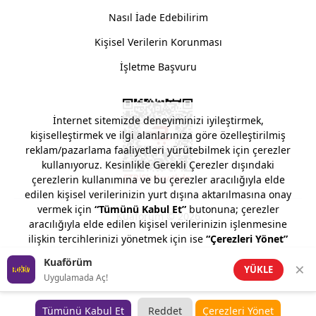
Nasıl İade Edebilirim
Kişisel Verilerin Korunması
İşletme Başvuru
İnternet sitemizde deneyiminizi iyileştirmek,
kişiselleştirmek ve ilgi alanlarınıza göre özelleştirilmiş
reklam/pazarlama faaliyetleri yürütebilmek için çerezler
kullanıyoruz. Kesinlikle Gerekli Çerezler dışındaki
çerezlerin kullanımına ve bu çerezler aracılığıyla elde
edilen kişisel verilerinizin yurt dışına aktarılmasına onay
vermek için
“Tümünü Kabul Et”
butonuna; çerezler
Kuaförüm © 2026
aracılığıyla elde edilen kişisel verilerinizin işlenmesine
ilişkin tercihlerinizi yönetmek için ise
“Çerezleri Yönet”
butonuna tıklayabilirsiniz. Çerezler ile kişisel verilerinizin
Kuaförüm
×
işlenmesine dair detaylı bilgi almak için
Çerez Politikamızı
YÜKLE
Uygulamada Aç!
ziyaret edebilirsiniz.
Tümünü Kabul Et
Reddet
Çerezleri Yönet