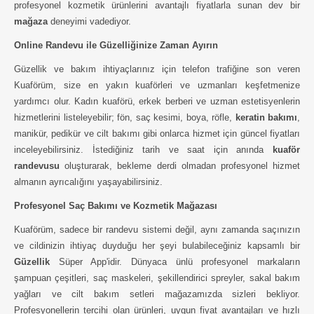
profesyonel kozmetik ürünlerini avantajlı fiyatlarla sunan dev bir
mağaza
deneyimi vadediyor.
Online Randevu ile Güzelliğinize Zaman Ayırın
Güzellik ve bakım ihtiyaçlarınız için telefon trafiğine son veren
Kuaförüm, size en yakın kuaförleri ve uzmanları keşfetmenize
yardımcı olur. Kadın kuaförü, erkek berberi ve uzman estetisyenlerin
hizmetlerini listeleyebilir; fön, saç kesimi, boya, röfle,
keratin bakımı
,
manikür, pedikür ve cilt bakımı gibi onlarca hizmet için güncel fiyatları
inceleyebilirsiniz. İstediğiniz tarih ve saat için anında
kuaför
randevusu
oluşturarak, bekleme derdi olmadan profesyonel hizmet
almanın ayrıcalığını yaşayabilirsiniz.
Profesyonel Saç Bakımı ve Kozmetik Mağazası
Kuaförüm, sadece bir randevu sistemi değil, aynı zamanda saçınızın
ve cildinizin ihtiyaç duyduğu her şeyi bulabileceğiniz kapsamlı bir
Güzellik
Süper App'idir. Dünyaca ünlü profesyonel markaların
şampuan çeşitleri, saç maskeleri, şekillendirici spreyler, sakal bakım
yağları ve cilt bakım setleri mağazamızda sizleri bekliyor.
Profesyonellerin tercihi olan ürünleri, uygun fiyat avantajları ve hızlı