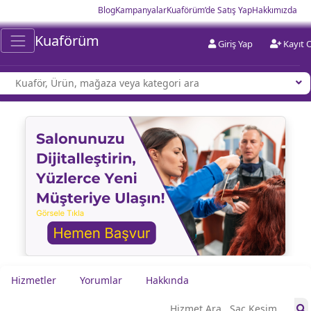
Blog
Kampanyalar
Kuaförüm’de Satış Yap
Hakkımızda
Kuaförüm
Giriş Yap
Kayıt 
Hizmetler
Yorumlar
Hakkında