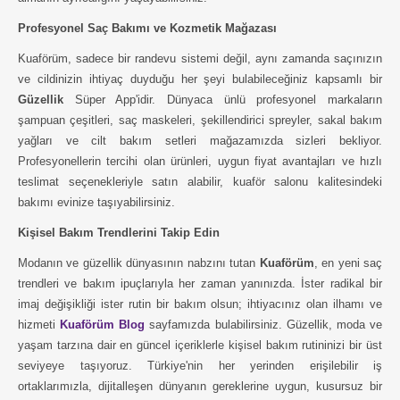
Profesyonel Saç Bakımı ve Kozmetik Mağazası
Kuaförüm, sadece bir randevu sistemi değil, aynı zamanda saçınızın
ve cildinizin ihtiyaç duyduğu her şeyi bulabileceğiniz kapsamlı bir
Güzellik
Süper App'idir. Dünyaca ünlü profesyonel markaların
şampuan çeşitleri, saç maskeleri, şekillendirici spreyler, sakal bakım
yağları ve cilt bakım setleri mağazamızda sizleri bekliyor.
Profesyonellerin tercihi olan ürünleri, uygun fiyat avantajları ve hızlı
teslimat seçenekleriyle satın alabilir, kuaför salonu kalitesindeki
bakımı evinize taşıyabilirsiniz.
Kişisel Bakım Trendlerini Takip Edin
Modanın ve güzellik dünyasının nabzını tutan
Kuaförüm
, en yeni saç
trendleri ve bakım ipuçlarıyla her zaman yanınızda. İster radikal bir
imaj değişikliği ister rutin bir bakım olsun; ihtiyacınız olan ilhamı ve
hizmeti
Kuaförüm Blog
sayfamızda bulabilirsiniz. Güzellik, moda ve
yaşam tarzına dair en güncel içeriklerle kişisel bakım rutininizi bir üst
seviyeye taşıyoruz. Türkiye'nin her yerinden erişilebilir iş
ortaklarımızla, dijitalleşen dünyanın gereklerine uygun, kusursuz bir