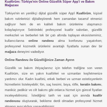
Kuaförüm: Türkiye'nin Online Güzellik Süper App'i ve Bakım
Mağazası
Türkiye'nin en yenilikçi dijital güzellik süper App'i
Kuaförüm
, kişisel
bakım rutinlerinizi dijitalleştirerek hem zamandan tasarruf etmenizi
sağlıyor hem de en kaliteli bakım ürünlerine ulaşmanızı
kolaylaştırıyor. Sektördeki profesyonel kuaför salonları, güzellik
merkezleri ve berberleri tek bir çatı altında toplayan ekosistemimiz,
kullanıcılarına
online randevu
alma konforunu yaşatırken;
profesyonel kozmetik ürünlerini avantajlı fiyatlarla sunan dev bir
mağaza
deneyimi vadediyor.
Online Randevu ile Güzelliğinize Zaman Ayırın
Güzellik ve bakım ihtiyaçlarınız için telefon trafiğine son veren
Kuaförüm, size en yakın kuaförleri ve uzmanları keşfetmenize
yardımcı olur. Kadın kuaförü, erkek berberi ve uzman estetisyenlerin
hizmetlerini listeleyebilir; fön, saç kesimi, boya, röfle,
keratin bakımı
,
manikür, pedikür ve cilt bakımı gibi onlarca hizmet için güncel fiyatları
inceleyebilirsiniz. İstediğiniz tarih ve saat için anında
kuaför
randevusu
oluşturarak, bekleme derdi olmadan profesyonel hizmet
almanın ayrıcalığını yaşayabilirsiniz.