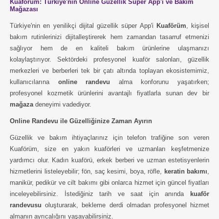
Kuaförüm: Türkiye'nin Online Güzellik Süper App'i ve Bakım
Mağazası
Türkiye'nin en yenilikçi dijital güzellik süper App'i
Kuaförüm
, kişisel
bakım rutinlerinizi dijitalleştirerek hem zamandan tasarruf etmenizi
sağlıyor hem de en kaliteli bakım ürünlerine ulaşmanızı
kolaylaştırıyor. Sektördeki profesyonel kuaför salonları, güzellik
merkezleri ve berberleri tek bir çatı altında toplayan ekosistemimiz,
kullanıcılarına
online randevu
alma konforunu yaşatırken;
profesyonel kozmetik ürünlerini avantajlı fiyatlarla sunan dev bir
mağaza
deneyimi vadediyor.
Online Randevu ile Güzelliğinize Zaman Ayırın
Güzellik ve bakım ihtiyaçlarınız için telefon trafiğine son veren
Kuaförüm, size en yakın kuaförleri ve uzmanları keşfetmenize
yardımcı olur. Kadın kuaförü, erkek berberi ve uzman estetisyenlerin
hizmetlerini listeleyebilir; fön, saç kesimi, boya, röfle,
keratin bakımı
,
manikür, pedikür ve cilt bakımı gibi onlarca hizmet için güncel fiyatları
inceleyebilirsiniz. İstediğiniz tarih ve saat için anında
kuaför
randevusu
oluşturarak, bekleme derdi olmadan profesyonel hizmet
almanın ayrıcalığını yaşayabilirsiniz.