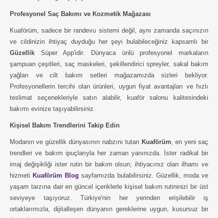
Profesyonel Saç Bakımı ve Kozmetik Mağazası
Kuaförüm, sadece bir randevu sistemi değil, aynı zamanda saçınızın
ve cildinizin ihtiyaç duyduğu her şeyi bulabileceğiniz kapsamlı bir
Güzellik
Süper App'idir. Dünyaca ünlü profesyonel markaların
şampuan çeşitleri, saç maskeleri, şekillendirici spreyler, sakal bakım
yağları ve cilt bakım setleri mağazamızda sizleri bekliyor.
Profesyonellerin tercihi olan ürünleri, uygun fiyat avantajları ve hızlı
teslimat seçenekleriyle satın alabilir, kuaför salonu kalitesindeki
bakımı evinize taşıyabilirsiniz.
Kişisel Bakım Trendlerini Takip Edin
Modanın ve güzellik dünyasının nabzını tutan
Kuaförüm
, en yeni saç
trendleri ve bakım ipuçlarıyla her zaman yanınızda. İster radikal bir
imaj değişikliği ister rutin bir bakım olsun; ihtiyacınız olan ilhamı ve
hizmeti
Kuaförüm Blog
sayfamızda bulabilirsiniz. Güzellik, moda ve
yaşam tarzına dair en güncel içeriklerle kişisel bakım rutininizi bir üst
seviyeye taşıyoruz. Türkiye'nin her yerinden erişilebilir iş
ortaklarımızla, dijitalleşen dünyanın gereklerine uygun, kusursuz bir