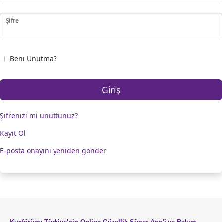
Şifre
Beni Unutma?
Giriş
Şifrenizi mi unuttunuz?
Kayıt Ol
E-posta onayını yeniden gönder
Kuaförüm: Türkiye'nin Online Güzellik Süper App'i ve Bakım