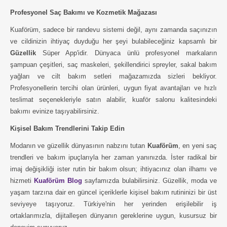
Profesyonel Saç Bakımı ve Kozmetik Mağazası
Kuaförüm, sadece bir randevu sistemi değil, aynı zamanda saçınızın
ve cildinizin ihtiyaç duyduğu her şeyi bulabileceğiniz kapsamlı bir
Güzellik
Süper App'idir. Dünyaca ünlü profesyonel markaların
şampuan çeşitleri, saç maskeleri, şekillendirici spreyler, sakal bakım
yağları ve cilt bakım setleri mağazamızda sizleri bekliyor.
Profesyonellerin tercihi olan ürünleri, uygun fiyat avantajları ve hızlı
teslimat seçenekleriyle satın alabilir, kuaför salonu kalitesindeki
bakımı evinize taşıyabilirsiniz.
Kişisel Bakım Trendlerini Takip Edin
Modanın ve güzellik dünyasının nabzını tutan
Kuaförüm
, en yeni saç
trendleri ve bakım ipuçlarıyla her zaman yanınızda. İster radikal bir
imaj değişikliği ister rutin bir bakım olsun; ihtiyacınız olan ilhamı ve
hizmeti
Kuaförüm Blog
sayfamızda bulabilirsiniz. Güzellik, moda ve
yaşam tarzına dair en güncel içeriklerle kişisel bakım rutininizi bir üst
seviyeye taşıyoruz. Türkiye'nin her yerinden erişilebilir iş
ortaklarımızla, dijitalleşen dünyanın gereklerine uygun, kusursuz bir