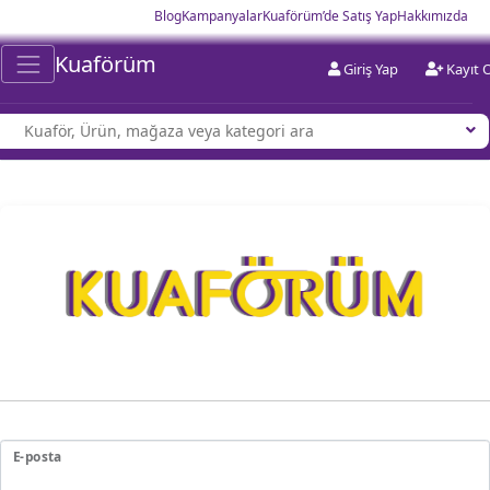
Blog
Kampanyalar
Kuaförüm’de Satış Yap
Hakkımızda
Kuaförüm
Giriş Yap
Kayıt 
E-posta