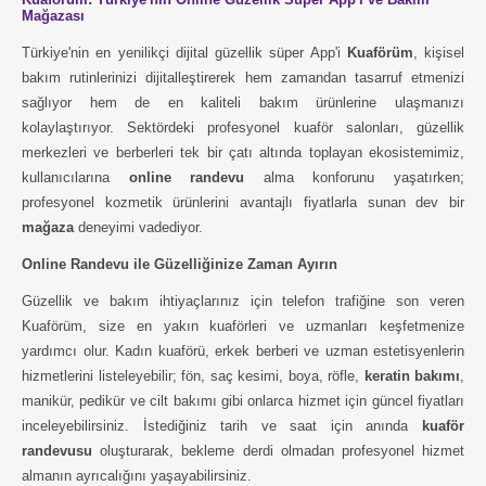
Mağazası
Türkiye'nin en yenilikçi dijital güzellik süper App'i
Kuaförüm
, kişisel
bakım rutinlerinizi dijitalleştirerek hem zamandan tasarruf etmenizi
sağlıyor hem de en kaliteli bakım ürünlerine ulaşmanızı
kolaylaştırıyor. Sektördeki profesyonel kuaför salonları, güzellik
merkezleri ve berberleri tek bir çatı altında toplayan ekosistemimiz,
kullanıcılarına
online randevu
alma konforunu yaşatırken;
profesyonel kozmetik ürünlerini avantajlı fiyatlarla sunan dev bir
mağaza
deneyimi vadediyor.
Online Randevu ile Güzelliğinize Zaman Ayırın
Güzellik ve bakım ihtiyaçlarınız için telefon trafiğine son veren
Kuaförüm, size en yakın kuaförleri ve uzmanları keşfetmenize
yardımcı olur. Kadın kuaförü, erkek berberi ve uzman estetisyenlerin
hizmetlerini listeleyebilir; fön, saç kesimi, boya, röfle,
keratin bakımı
,
manikür, pedikür ve cilt bakımı gibi onlarca hizmet için güncel fiyatları
inceleyebilirsiniz. İstediğiniz tarih ve saat için anında
kuaför
randevusu
oluşturarak, bekleme derdi olmadan profesyonel hizmet
almanın ayrıcalığını yaşayabilirsiniz.