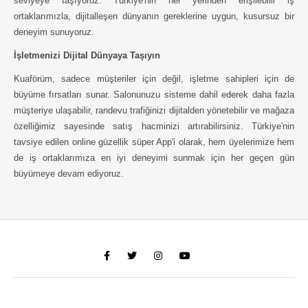
seviyeye taşıyoruz. Türkiye'nin her yerinden erişilebilir iş
ortaklarımızla, dijitalleşen dünyanın gereklerine uygun, kusursuz bir
deneyim sunuyoruz.
İşletmenizi Dijital Dünyaya Taşıyın
Kuaförüm, sadece müşteriler için değil, işletme sahipleri için de
büyüme fırsatları sunar. Salonunuzu sisteme dahil ederek daha fazla
müşteriye ulaşabilir, randevu trafiğinizi dijitalden yönetebilir ve mağaza
özelliğimiz sayesinde satış hacminizi artırabilirsiniz. Türkiye'nin
tavsiye edilen online güzellik süper App'i olarak, hem üyelerimize hem
de iş ortaklarımıza en iyi deneyimi sunmak için her geçen gün
büyümeye devam ediyoruz.