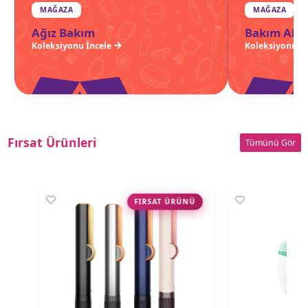
MAĞAZA
MAĞAZA
Ağız Bakım
Bakım Akse
Koleksiyonu İncele
Koleksiyonu İn
Fırsat Ürünleri
Tümünü Gör
FIRSAT ÜRÜNÜ