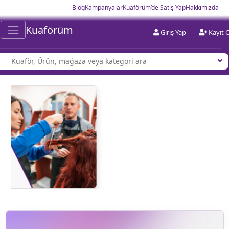
Blog
Kampanyalar
Kuaförüm’de Satış Yap
Hakkımızda
Kuaförüm
Giriş Yap
Kayıt 