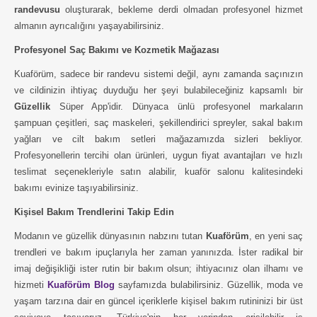
randevusu
oluşturarak, bekleme derdi olmadan profesyonel hizmet
almanın ayrıcalığını yaşayabilirsiniz.
Profesyonel Saç Bakımı ve Kozmetik Mağazası
Kuaförüm, sadece bir randevu sistemi değil, aynı zamanda saçınızın
ve cildinizin ihtiyaç duyduğu her şeyi bulabileceğiniz kapsamlı bir
Güzellik
Süper App'idir. Dünyaca ünlü profesyonel markaların
şampuan çeşitleri, saç maskeleri, şekillendirici spreyler, sakal bakım
yağları ve cilt bakım setleri mağazamızda sizleri bekliyor.
Profesyonellerin tercihi olan ürünleri, uygun fiyat avantajları ve hızlı
teslimat seçenekleriyle satın alabilir, kuaför salonu kalitesindeki
bakımı evinize taşıyabilirsiniz.
Kişisel Bakım Trendlerini Takip Edin
Modanın ve güzellik dünyasının nabzını tutan
Kuaförüm
, en yeni saç
trendleri ve bakım ipuçlarıyla her zaman yanınızda. İster radikal bir
imaj değişikliği ister rutin bir bakım olsun; ihtiyacınız olan ilhamı ve
hizmeti
Kuaförüm Blog
sayfamızda bulabilirsiniz. Güzellik, moda ve
yaşam tarzına dair en güncel içeriklerle kişisel bakım rutininizi bir üst