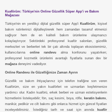
Kuaförüm: Türkiye'nin Online Güzellik Süper App'i ve Bakım
Mağazası
Türkiye'nin en yenilikçi dijital güzellik süper App'i
Kuaförüm
, kişisel
bakım rutinlerinizi dijitalleştirerek hem zamandan tasarruf etmenizi
sağlıyor hem de en kaliteli bakım ürünlerine ulaşmanızı
kolaylaştırıyor. Sektördeki profesyonel kuaför salonları, güzellik
merkezleri ve berberleri tek bir çatı altında toplayan ekosistemimiz,
kullanıcılarına
online randevu
alma konforunu yaşatırken;
profesyonel kozmetik ürünlerini avantajlı fiyatlarla sunan dev bir
mağaza
deneyimi vadediyor.
Online Randevu ile Güzelliğinize Zaman Ayırın
Güzellik ve bakım ihtiyaçlarınız için telefon trafiğine son veren
Kuaförüm, size en yakın kuaförleri ve uzmanları keşfetmenize
yardımcı olur. Kadın kuaförü, erkek berberi ve uzman estetisyenlerin
hizmetlerini listeleyebilir; fön, saç kesimi, boya, röfle,
keratin bakımı
,
manikür, pedikür ve cilt bakımı gibi onlarca hizmet için güncel fiyatları
inceleyebilirsiniz. İstediğiniz tarih ve saat için anında
kuaför