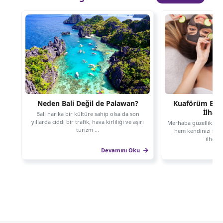
Neden Bali Değil de Palawan?
Kuaförüm Blog:
İlham
Bali harika bir kültüre sahip olsa da son
yıllarda ciddi bir trafik, hava kirliliği ve aşırı
Merhaba güzellik tut
turizm ...
hem kendinizi şıma
ilham a
Devamını Oku