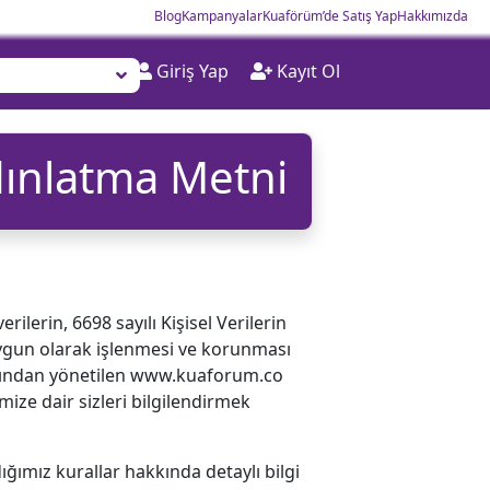
Blog
Kampanyalar
Kuaförüm’de Satış Yap
Hakkımızda
Giriş Yap
Kayıt Ol
ydınlatma Metni
ilerin, 6698 sayılı Kişisel Verilerin
uygun olarak işlenmesi ve korunması
afından yönetilen www.kuaforum.co
ğimize dair sizleri bilgilendirmek
dığımız kurallar hakkında detaylı bilgi