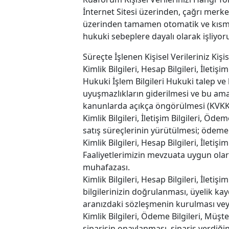
İnternet Sitesi üzerinden, çağrı merkez
üzerinden tamamen otomatik ve kısmen 
hukuki sebeplere dayalı olarak işliyor
Süreçte İşlenen Kişisel Verileriniz Ki
Kimlik Bilgileri, Hesap Bilgileri, İletişi
Hukuki İşlem Bilgileri Hukuki talep ve
uyuşmazlıkların giderilmesi ve bu amaçl
kanunlarda açıkça öngörülmesi (KVKK
Kimlik Bilgileri, İletişim Bilgileri, Öde
satış süreçlerinin yürütülmesi; ödeme
Kimlik Bilgileri, Hesap Bilgileri, İletişi
Faaliyetlerimizin mevzuata uygun ola
muhafazası.
Kimlik Bilgileri, Hesap Bilgileri, İletiş
bilgilerinizin doğrulanması, üyelik ka
aranızdaki sözleşmenin kurulması veya 
Kimlik Bilgileri, Ödeme Bilgileri, Müşt
siparişin onaylanması, sipariş verdiği