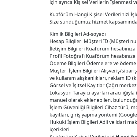
için ayrıca Kişisel Verilerin İşlenmesi
Kuaförüm Hangi Kişisel Verilerinizi İşl
Size sunduğumuz hizmet kapsamında aşağ
Kimlik Bilgileri Ad-soyadı
Hesap Bilgileri Müşteri ID (Müşteri n
İletişim Bilgileri Kuaförüm hesabınıza
Profil Fotoğrafı Kuaförüm hesabınıza y
Ödeme Bilgileri Ödemelere ve ödeme yö
Müşteri İşlem Bilgileri Alışveriş/sipariş 
ve kullanım alışkanlıkları, reklam ID (k
Görsel ve İşitsel Kayıtlar Çağrı merkezi
Lokasyon Tarayıcı ayarları aracılığıyla
manuel olarak eklenebilen, bulunduğ
İşlem Güvenliği Bilgileri Cihaz türü, mo
kayıtları, giriş yapma yöntemi (GoogleA
Hukuki İşlem Bilgileri Adli ve idari ma
içerikleri
Kuaförüm Kişisel Verilerinizi Hangi Y