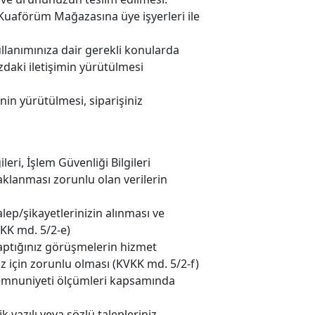
Kuaförüm Mağazasına üye işyerleri ile
i kullanımınıza dair gerekli konularda
zdaki iletişimin yürütülmesi
inin yürütülmesi, siparişiniz
ileri, İşlem Güvenliği Bilgileri
klanması zorunlu olan verilerin
 talep/şikayetlerinizin alınması ve
VKK md. 5/2-e)
yaptığınız görüşmelerin hizmet
iz için zorunlu olması (KVKK md. 5/2-f)
ri memnuniyeti ölçümleri kapsamında
ik yazılı veya sözlü talepleriniz,