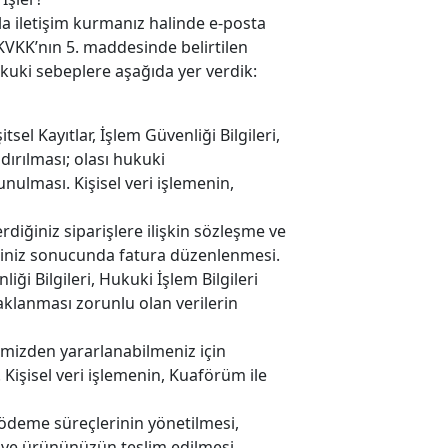
yla iletişim kurmanız halinde e-posta
KVKK’nın 5. maddesinde belirtilen
ukuki sebeplere aşağıda yer verdik:
itsel Kayıtlar, İşlem Güvenliği Bilgileri,
dırılması; olası hukuki
nulması. Kişisel veri işlemenin,
verdiğiniz siparişlere ilişkin sözleşme ve
rişiniz sonucunda fatura düzenlenmesi.
liği Bilgileri, Hukuki İşlem Bilgileri
klanması zorunlu olan verilerin
lerimizden yararlanabilmeniz için
 Kişisel veri işlemenin, Kuaförüm ile
e ödeme süreçlerinin yönetilmesi,
ı ve ürününüzün teslim edilmesi.