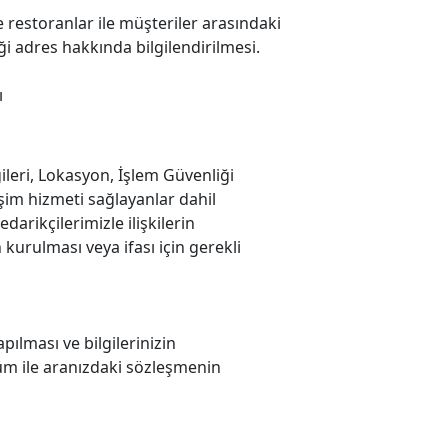
 ve restoranlar ile müşteriler arasındaki
ği adres hakkında bilgilendirilmesi.
ı
lgileri, Lokasyon, İşlem Güvenliği
lişim hizmeti sağlayanlar dahil
arikçilerimizle ilişkilerin
 kurulması veya ifası için gerekli
pılması ve bilgilerinizin
rüm ile aranızdaki sözleşmenin