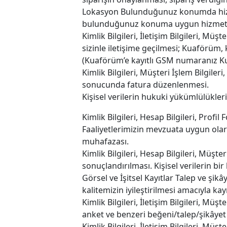
Lokasyon Bulunduğunuz konumda hizmet
bulunduğunuz konuma uygun hizmet s
Kimlik Bilgileri, İletişim Bilgileri, Müş
sizinle iletişime geçilmesi; Kuaförüm, 
(Kuaförüm’e kayıtlı GSM numaranız Ku
Kimlik Bilgileri, Müşteri İşlem Bilgile
sonucunda fatura düzenlenmesi.
Kişisel verilerin hukuki yükümlülükler
Kimlik Bilgileri, Hesap Bilgileri, Profil 
Faaliyetlerimizin mevzuata uygun ola
muhafazası.
Kimlik Bilgileri, Hesap Bilgileri, Müşter
sonuçlandırılması. Kişisel verilerin bi
Görsel ve İşitsel Kayıtlar Talep ve şi
kalitemizin iyileştirilmesi amacıyla ka
Kimlik Bilgileri, İletişim Bilgileri, M
anket ve benzeri beğeni/talep/şikâyet t
Kimlik Bilgileri, İletişim Bilgileri, Müş