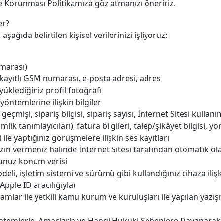
 ve Korunması Politikamıza göz atmanızı öneririz.
er?
ıda belirtilen kişisel verilerinizi işliyoruz:
umarası)
 kayıtlı GSM numarası, e-posta adresi, adres
üklediğiniz profil fotoğrafı
ntemlerine ilişkin bilgiler
geçmişi, sipariş bilgisi, sipariş sayısı, İnternet Sitesi kullanım 
imlik tanımlayıcıları), fatura bilgileri, talep/şikâyet bilgisi,
 ile yaptığınız görüşmelere ilişkin ses kayıtları
 izin vermeniz halinde İnternet Sitesi tarafından otomatik ol
unuz konum verisi
deli, işletim sistemi ve sürümü gibi kullandığınız cihaza ilişki
pple ID aracılığıyla)
kamlar ile yetkili kamu kurum ve kuruluşları ile yapılan yazı
öntemlerle, Amaçlarla ve Hangi Hukuki Sebeplere Dayanarak 