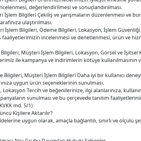
n incelenmesi, değerlendirilmesi ve sonuçlandırılması.
şteri İşlem Bilgileri Çekiliş ve yarışmaların düzenlenmesi ve bu
arafınıza ulaştırılması.
teri İşlem Bilgileri, Ödeme Bilgileri, Lokasyon, İşlem Güvenliğ
; iş faaliyetlerimizin incelenmesi ve denetlenmesi, ürün ve h
m Bilgileri, Müşteri İşlem Bilgileri, Lokasyon, Görsel ve İşitsel 
miz ile kampanya ve indirimlerin kötüye kullanılmasının ve 
eme Bilgileri, Müşteri İşlem Bilgileri Daha iyi bir kullanıcı d
larınıza uygun ürün seçeneklerinin sunulması.
eri, Lokasyon Tercih ve beğenilerinize, ilgi alanlarınıza, kull
nyaların sunulması ve bu çerçevede tanıtım faaliyetlerinin 
(KVKK md. 5/1)
üncü Kişilere Aktarılır?
addelerine uygun olarak, amaçla bağlantılı, sınırlı ve ölçülü 
n Amacı Alıcı Grubu Dayanılan Hukuki Sebepler