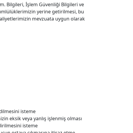
m. Bilgileri, İşlem Güvenliği Bilgileri ve
ümlülüklerimizin yerine getirilmesi, bu
faaliyetlerimizin mevzuata uygun olarak
edilmesini isteme
izin eksik veya yanlış işlenmiş olması
ldirilmesini isteme
onucun ortaya çıkmasına itiraz etme