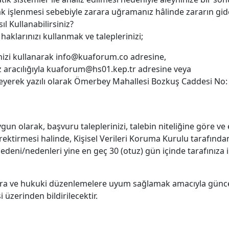
arak işlenmesi sebebiyle zarara uğramanız hâlinde zararın gi
sıl Kullanabilirsiniz?
klarınızı kullanmak ve taleplerinizi;
inizi kullanarak info@kuaforum.co adresine,
iz aracılığıyla kuaforum@hs01.kep.tr adresine veya
ekleyerek yazılı olarak Ömerbey Mahallesi Bozkuş Caddesi No:
n olarak, başvuru taleplerinizi, talebin niteliğine göre ve 
rektirmesi halinde, Kişisel Verileri Koruma Kurulu tarafından
edeni/nedenleri yine en geç 30 (otuz) gün içinde tarafınıza ile
ara ve hukuki düzenlemelere uyum sağlamak amacıyla güncell
 üzerinden bildirilecektir.