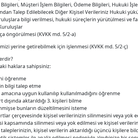
m Bilgileri, Müşteri İşlem Bilgileri, Ödeme Bilgileri, Hukuki İşle
ından Talep Edilebilecek Diğer Kişisel Verileriniz Hukuki yük
uluşlara bilgi verilmesi, hukuki süreçlerin yürütülmesi ve 
 Kuruluşlar
ıkça öngörülmesi (KVKK md. 5/2-a)
imizi yerine getirebilmek için işlenmesi (KVKK md. 5/2-ç)
lerdir?
ki haklara sahipsiniz:
ğini öğrenme
kin bilgi talep etme
ve amacına uygun kullanılıp kullanılmadığını öğrenme
t dışında aktarıldığı 3. kişileri bilme
şlenmişse bunların düzeltilmesini isteme
ar çerçevesinde kişisel verilerinizin silinmesini veya yok 
si kapsamında silinmesi veya yok edilmesi ve kişisel verilerin
taleplerinizin, kişisel verilerin aktarıldığı üçüncü kişilere bi
tik sistemler ile analiz edilmesi nedeniyle aleyhinize bir s