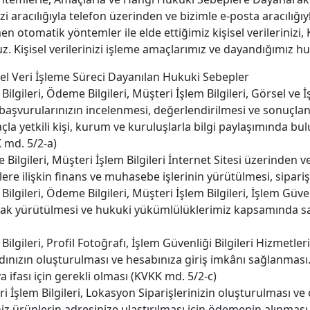
i aracılığıyla telefon üzerinden ve bizimle e-posta aracılığı
otomatik yöntemler ile elde ettiğimiz kişisel verilerinizi, 
uz. Kişisel verilerinizi işleme amaçlarımız ve dayandığımız h
şisel Veri İşleme Süreci Dayanılan Hukuki Sebepler
m Bilgileri, Ödeme Bilgileri, Müşteri İşlem Bilgileri, Görsel ve İş
 başvurularınızın incelenmesi, değerlendirilmesi ve sonuçlan
a yetkili kişi, kurum ve kuruluşlarla bilgi paylaşımında bulu
 md. 5/2-a)
me Bilgileri, Müşteri İşlem Bilgileri İnternet Sitesi üzerinden 
lere ilişkin finans ve muhasebe işlerinin yürütülmesi, sipa
m Bilgileri, Ödeme Bilgileri, Müşteri İşlem Bilgileri, İşlem Güven
rak yürütülmesi ve hukuki yükümlülüklerimiz kapsamında sa
im Bilgileri, Profil Fotoğrafı, İşlem Güvenliği Bilgileri Hizmet
ydınızın oluşturulması ve hesabınıza giriş imkânı sağlanması.
ifası için gerekli olması (KVKK md. 5/2-c)
eri İşlem Bilgileri, Lokasyon Siparişlerinizin oluşturulması v
niz ürünlerin adresinize ulaştırılması için ödemenin alınmas