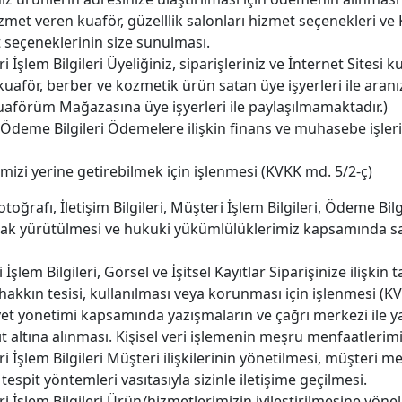
 veren kuaför, güzelllik salonları hizmet seçenekleri ve 
eçeneklerinin size sunulması.
teri İşlem Bilgileri Üyeliğiniz, siparişleriniz ve İnternet Sites
kuaför, berber ve kozmetik ürün satan üye işyerleri ile aranı
aförüm Mağazasına üye işyerleri ile paylaşılmamaktadır.)
ri, Ödeme Bilgileri Ödemelere ilişkin finans ve muhasebe işler
imizi yerine getirebilmek için işlenmesi (KVKK md. 5/2-ç)
Fotoğrafı, İletişim Bilgileri, Müşteri İşlem Bilgileri, Ödeme Bilg
rak yürütülmesi ve hukuki yükümlülüklerimiz kapsamında sa
i İşlem Bilgileri, Görsel ve İşitsel Kayıtlar Siparişinize ilişkin
r hakkın tesisi, kullanılması veya korunması için işlenmesi (K
kâyet yönetimi kapsamında yazışmaların ve çağrı merkezi ile 
yıt altına alınması. Kişisel veri işlemenin meşru menfaatlerim
üşteri İşlem Bilgileri Müşteri ilişkilerinin yönetilmesi, müşte
espit yöntemleri vasıtasıyla sizinle iletişime geçilmesi.
teri İşlem Bilgileri Ürün/hizmetlerimizin iyileştirilmesine yönel