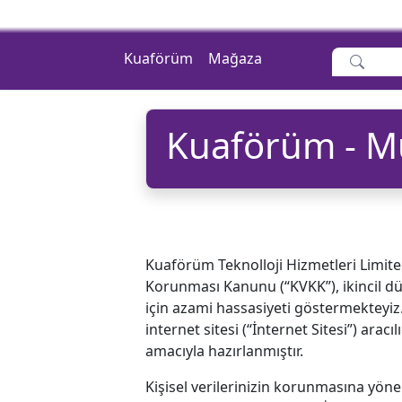
Kuaförüm
Mağaza
Kuaförüm - Müş
Kuaförüm Teknolloji Hizmetleri Limited Ş
Korunması Kanunu (“KVKK”), ikincil dü
için azami hassasiyeti göstermekteyi
internet sitesi (“İnternet Sitesi”) aracıl
amacıyla hazırlanmıştır.
Kişisel verilerinizin korunmasına yönel